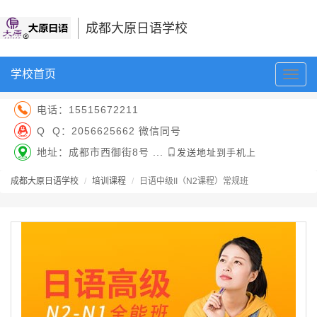
成都大原日语学校
学校首页
切
换
导
电话：
15515672211
航
Q Q：
2056625662 微信同号
地址：成都市西御街8号 ...
发送地址到手机上
成都大原日语学校
培训课程
日语中级II（N2课程）常规班